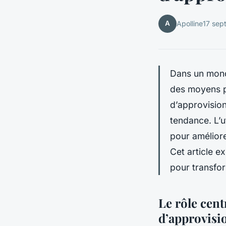
A
Apolline
17 sep
Dans un mond
des moyens po
d’approvisio
tendance. L’u
pour améliorer
Cet article e
pour transfor
Le rôle cent
d’approvis