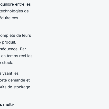
uilibre entre les
 technologies de
réduire ces
 complète de leurs
 produit,
onséquence. Par
r en temps réel les
e stock.
lysant les
forte demande et
oûts de stockage
s multi-