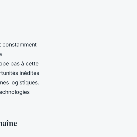
nt constamment
e
ppe pas à cette
tunités inédites
nes logistiques.
technologies
chaîne