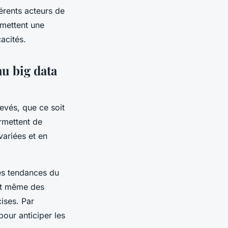
férents acteurs de
rmettent une
cacités.
au big data
evés, que ce soit
rmettent de
ariées et en
des tendances du
et même des
ises. Par
our anticiper les