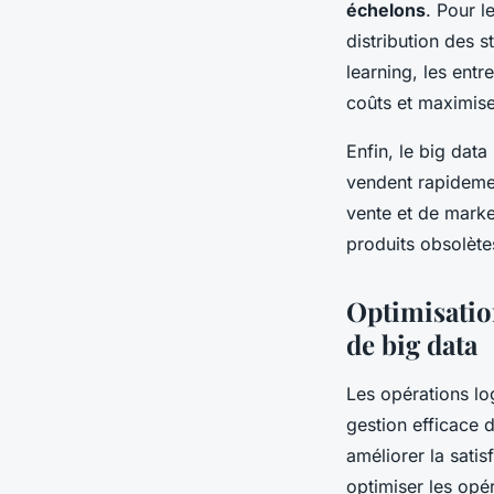
échelons
. Pour l
distribution des s
learning, les entr
coûts et maximiser
Enfin, le big dat
vendent rapidemen
vente et de market
produits obsolète
Optimisatio
de big data
Les opérations lo
gestion efficace d
améliorer la satis
optimiser les opér