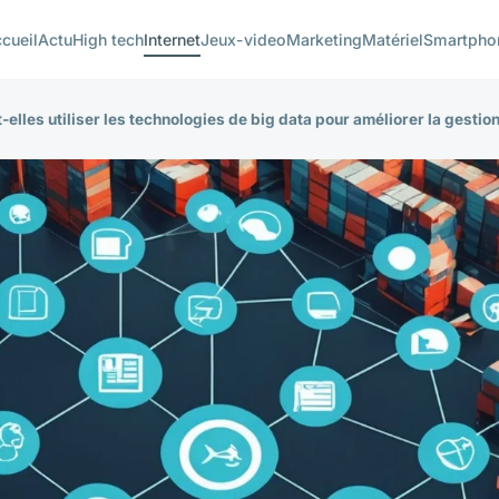
cueil
Actu
High tech
Internet
Jeux-video
Marketing
Matériel
Smartpho
lles utiliser les technologies de big data pour améliorer la gestio