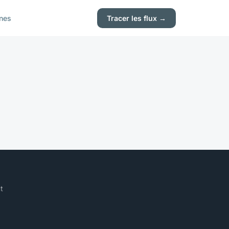
nes
Tracer les flux →
t