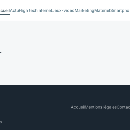
cueil
Actu
High tech
Internet
Jeux-video
Marketing
Matériel
Smartpho
t
Accueil
Mentions légales
Contac
és