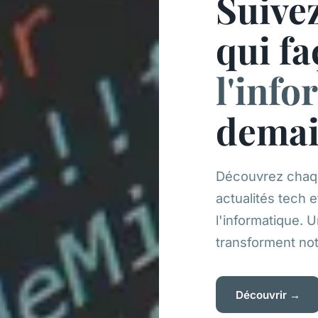
Suivez
qui f
l'inf
dema
Découvrez chaqu
actualités tech e
l'informatique. U
transforment not
Découvrir →