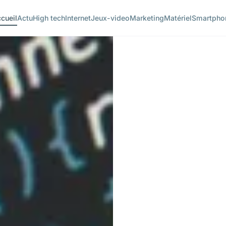
cueil
Actu
High tech
Internet
Jeux-video
Marketing
Matériel
Smartpho