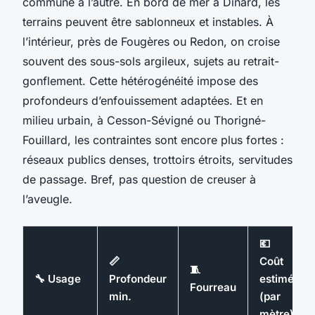
commune à l’autre. En bord de mer à Dinard, les
terrains peuvent être sablonneux et instables. À
l’intérieur, près de Fougères ou Redon, on croise
souvent des sous-sols argileux, sujets au retrait-
gonflement. Cette hétérogénéité impose des
profondeurs d’enfouissement adaptées. Et en
milieu urbain, à Cesson-Sévigné ou Thorigné-
Fouillard, les contraintes sont encore plus fortes :
réseaux publics denses, trottoirs étroits, servitudes
de passage. Bref, pas question de creuser à
l’aveugle.
💶
📏
Coût
🧵
🔧 Usage
Profondeur
estimé
Fourreau
min.
(par
mètre)