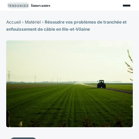
Accueil
›
Matériel
›
Résoudre vos problèmes de tranchée et
enfouissement de câble en Ille-et-Vilaine