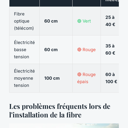
Fibre
25 à
optique
60 cm
🟢 Vert
40 €
(télécom)
Électricité
35 à
basse
60 cm
🔴 Rouge
60 €
tension
Électricité
🔴 Rouge
60 à
moyenne
100 cm
épais
100 €
tension
Les problèmes fréquents lors de
l'installation de la fibre